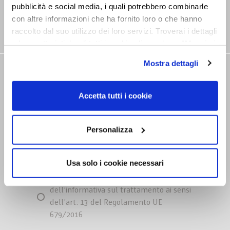
pubblicità e social media, i quali potrebbero combinarle
con altre informazioni che ha fornito loro o che hanno
raccolto dal suo utilizzo dei loro servizi. Troverai i dettagli
e le caratteristiche di tutti i cookie cliccando su “Maggiori
opzioni”. Puoi decidere liberamente quali categorie di
Mostra dettagli
cookie accettare. Per ulteriori informazioni consulta
NEWSLETTER
la
cookie policy
.
Rimani aggiornato su tutte le novitá
Accetta tutti i cookie
Personalizza
Usa solo i cookie necessari
Dichiaro di aver preso visione
dell’informativa sul trattamento ai sensi
dell’art. 13 del Regolamento UE
679/2016