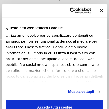
Questo sito web utilizza i cookie
Utilizziamo i cookie per personalizzare contenuti ed
annunci, per fornire funzionalità dei social media e per
analizzare il nostro traffico. Condividiamo inoltre
NEWSLETTER
informazioni sul modo in cui utilizza il nostro sito con i
Rimani aggiornato su tutte le novitá
nostri partner che si occupano di analisi dei dati web,
pubblicità e social media, i quali potrebbero combinarle
con altre informazioni che ha fornito loro o che hanno
raccolto dal suo utilizzo dei loro servizi. Troverai i dettagli
e le caratteristiche di tutti i cookie cliccando su “Maggiori
opzioni”. Puoi decidere liberamente quali categorie di
Mostra dettagli
cookie accettare. Per ulteriori informazioni consulta
Dichiaro di aver preso visione
la
cookie policy
.
dell’informativa sul trattamento ai sensi
Accetta tutti i cookie